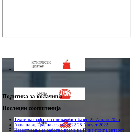
Политика за колачиња
Последни соопштенија
Технички зафат на пливачкиот базен
22 Април 2025
Аква парк, крај на сезона 2022
25 Август 2022
Известување за работно време на Пинг-понг центарот