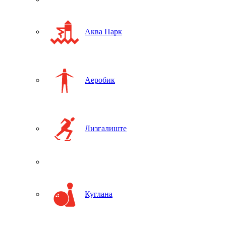
Аква Парк
Аеробик
Лизгалиште
Куглана