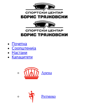
Почетна
Соопштенија
Настани
Капацитети
Арена
Ритмико