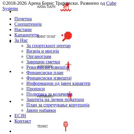
©2018-2026 Арена Борис Трајковски. Развиено од
Cube
Systems
Почетна
Соопштенија
Настани
Капацитети
За Нас
За спортскиот центар
Визија и мисија
Органограм
Завршни сметки
Ревизорски извештај
Финансиски план
Финансиски извештај
Информации од јавен карактер
Прописи
Политика за колачиња
Заштита на лични податоци
План за спречување корупција
Јавни набавки
ЕСЈН
Контакт