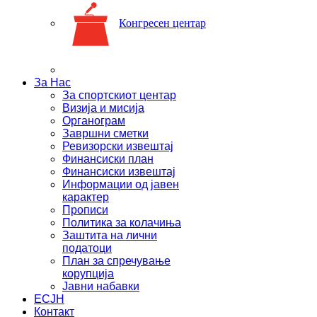
Конгресен центар
За Нас
За спортскиот центар
Визија и мисија
Органограм
Завршни сметки
Ревизорски извештај
Финансиски план
Финансиски извештај
Информации од јавен
карактер
Прописи
Политика за колачиња
Заштита на лични
податоци
План за спречување
корупција
Јавни набавки
ЕСЈН
Контакт