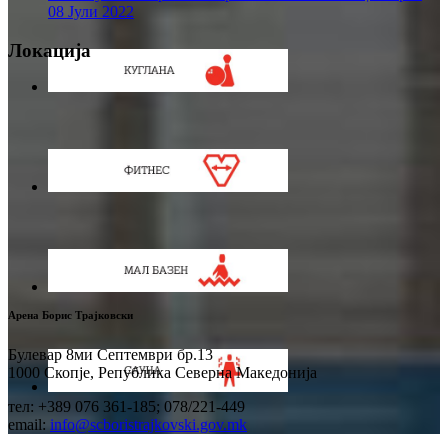
08 Јули 2022
Локација
Арена Борис Трајковски
Булевар 8ми Септември бр.13
1000 Скопје, Република Северна Македонија
тел: +389 076 361-185; 078/221-449
email:
info@scboristrajkovski.gov.mk