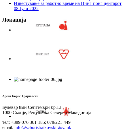
Известување за работно време на Пинг-понг центарот
08 Јули 2022
Локација
Арена Борис Трајковски
Булевар 8ми Септември бр.13
1000 Скопје, Република Северна Македонија
тел: +389 076 361-185; 078/221-449
email:
info@scboristrajkovski.gov.mk