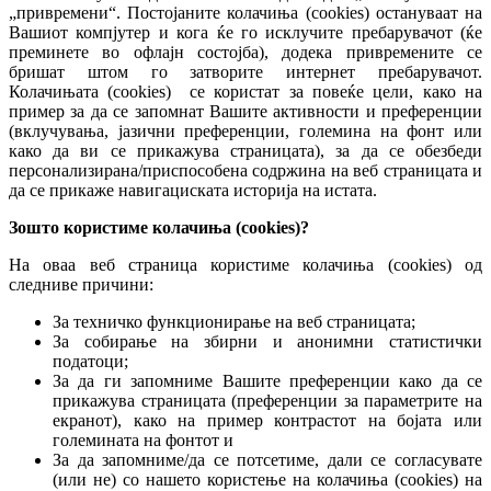
„привремени“. Постојаните колачиња (cookies) остануваат на
Вашиот компјутер и кога ќе го исклучите пребарувачот (ќе
преминете во офлајн состојба), додека привремените се
бришат штом го затворите интернет пребарувачот.
Колачињата (cookies) се користат за повеќе цели, како на
пример за да се запомнат Вашите активности и преференции
(вклучувања, јазични преференции, големина на фонт или
како да ви се прикажува страницата), за да се обезбеди
персонализирана/приспособена содржина на веб страницата и
да се прикаже навигациската историја на истата.
Зошто користиме колачиња (cookies)?
На оваа веб страница користиме колачиња (cookies) од
следниве причини:
За техничко функционирање на веб страницата;
За собирање на збирни и анонимни статистички
податоци;
За да ги запомниме Вашите преференции како да се
прикажува страницата (преференции за параметрите на
екранот), како на пример контрастот на бојата или
големината на фонтот и
За да запомниме/да се потсетиме, дали се согласувате
(или не) со нашето користење на колачиња (cookies) на