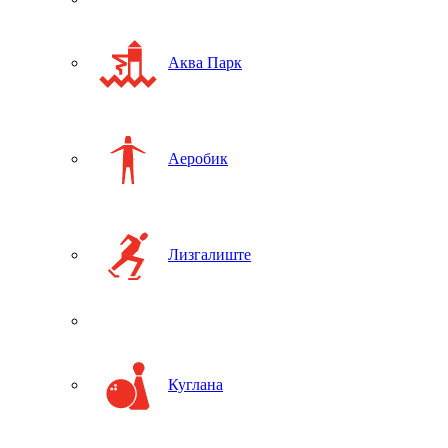
Аква Парк
Аеробик
Лизгалиште
Куглана