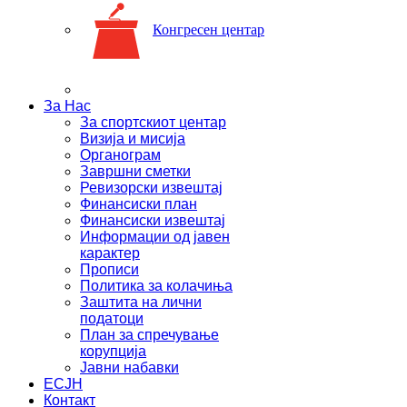
Конгресен центар
За Нас
За спортскиот центар
Визија и мисија
Органограм
Завршни сметки
Ревизорски извештај
Финансиски план
Финансиски извештај
Информации од јавен
карактер
Прописи
Политика за колачиња
Заштита на лични
податоци
План за спречување
корупција
Јавни набавки
ЕСЈН
Контакт