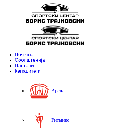
Почетна
Соопштенија
Настани
Капацитети
Арена
Ритмико