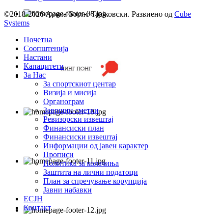
©2018-2026 Арена Борис Трајковски. Развиено од
Cube
Systems
Почетна
Соопштенија
Настани
Капацитети
За Нас
За спортскиот центар
Визија и мисија
Органограм
Завршни сметки
Ревизорски извештај
Финансиски план
Финансиски извештај
Информации од јавен карактер
Прописи
Политика за колачиња
Заштита на лични податоци
План за спречување корупција
Јавни набавки
ЕСЈН
Контакт