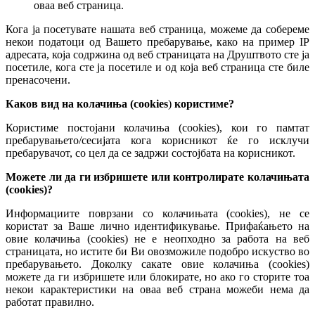
оваа веб страница.
Кога ја посетувате нашата веб страница, можеме да собереме
некои податоци од Вашето пребарување, како на пример IP
адресата, која содржина од веб страницата на Друштвото сте ја
посетиле, кога сте ја посетиле и од која веб страница сте биле
пренасочени.
Каков вид на колачиња (cookies
)
користиме?
Користиме постојани колачиња (cookies), кои го памтат
пребарувањето/сесијата кога корисникот ќе го исклучи
пребарувачот, со цел да се задржи состојбата на корисникот.
Можете ли да ги избришете или контролирате колачињата
(cookies)?
Информациите поврзани со колачињата (cookies), не се
користат за Ваше лично идентификување. Прифаќањето на
овие колачиња (cookies) не е неопходно за работа на веб
страницата, но истите би Ви овозможиле подобро искуство во
пребарувањето. Доколку сакате овие колачиња (cookies)
можете да ги избришете или блокирате, но ако го сторите тоа
некои карактеристики на оваа веб страна можеби нема да
работат правилно.