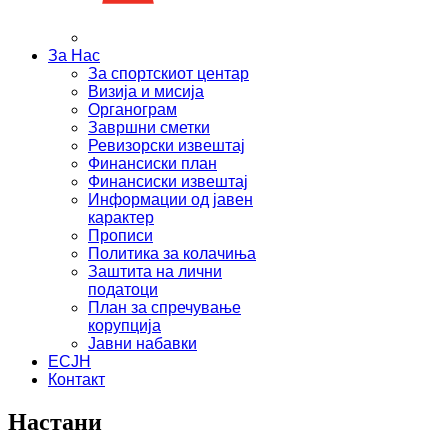
За Нас
За спортскиот центар
Визија и мисија
Органограм
Завршни сметки
Ревизорски извештај
Финансиски план
Финансиски извештај
Информации од јавен
карактер
Прописи
Политика за колачиња
Заштита на лични
податоци
План за спречување
корупција
Јавни набавки
ЕСЈН
Контакт
Настани