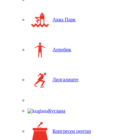
Аква Парк
Аеробик
Лизгалиште
Куглана
Конгресен центар