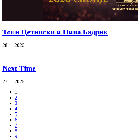
Тони Цетински и Нина Бадриќ
28.11.2026
Next Time
27.11.2026
1
2
3
4
5
6
7
8
9