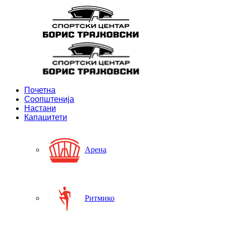
Почетна
Соопштенија
Настани
Капацитети
Арена
Ритмико