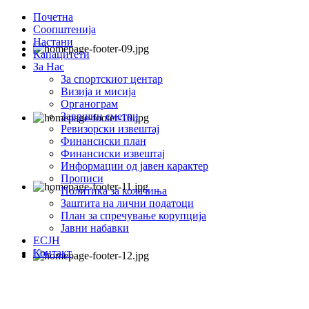
Почетна
Соопштенија
Настани
Капацитети
За Нас
За спортскиот центар
Визија и мисија
Органограм
Завршни сметки
Ревизорски извештај
Финансиски план
Финансиски извештај
Информации од јавен карактер
Прописи
Политика за колачиња
Заштита на лични податоци
План за спречување корупција
Јавни набавки
ЕСЈН
Контакт