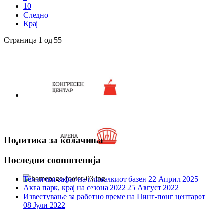
10
Следно
Крај
Страница 1 од 55
Политика за колачиња
Последни соопштенија
Технички зафат на пливачкиот базен
22 Април 2025
Аква парк, крај на сезона 2022
25 Август 2022
Известување за работно време на Пинг-понг центарот
08 Јули 2022