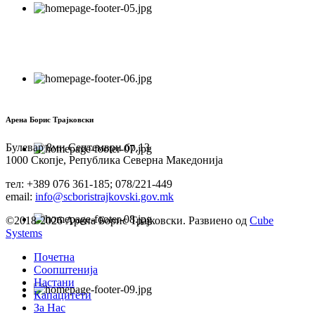
Арена Борис Трајковски
Булевар 8ми Септември бр.13
1000 Скопје, Република Северна Македонија
тел: +389 076 361-185; 078/221-449
email:
info@scboristrajkovski.gov.mk
©2018-2026 Арена Борис Трајковски. Развиено од
Cube
Systems
Почетна
Соопштенија
Настани
Капацитети
За Нас