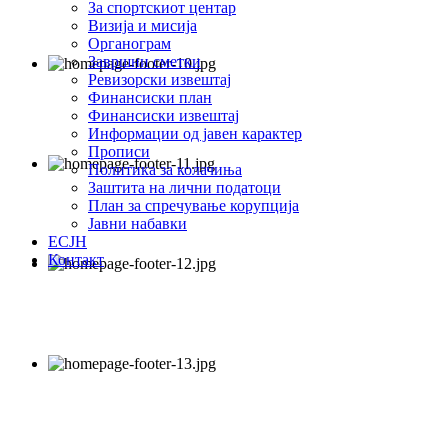
За спортскиот центар
Визија и мисија
Органограм
Завршни сметки
Ревизорски извештај
Финансиски план
Финансиски извештај
Информации од јавен карактер
Прописи
Политика за колачиња
Заштита на лични податоци
План за спречување корупција
Јавни набавки
ЕСЈН
Контакт