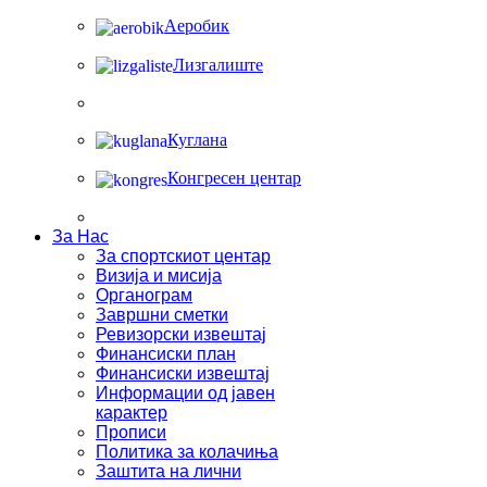
Аеробик
Лизгалиште
Куглана
Конгресен центар
За Нас
За спортскиот центар
Визија и мисија
Органограм
Завршни сметки
Ревизорски извештај
Финансиски план
Финансиски извештај
Информации од јавен
карактер
Прописи
Политика за колачиња
Заштита на лични