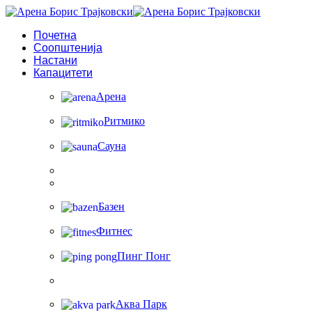
Почетна
Соопштенија
Настани
Капацитети
Арена
Ритмико
Сауна
Базен
Фитнес
Пинг Понг
Аква Парк