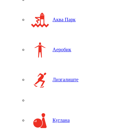
Аква Парк
Аеробик
Лизгалиште
Куглана