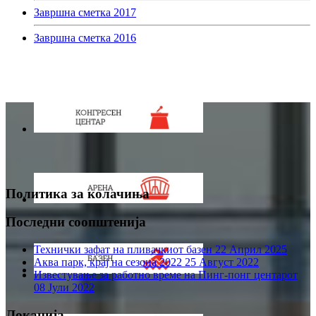
Завршна сметка 2017
Завршна сметка 2016
Политика за колачиња
Последни соопштенија
Технички зафат на пливачкиот базен
22 Април 2025
Аква парк, крај на сезона 2022
25 Август 2022
Известување за работно време на Пинг-понг центарот
08 Јули 2022
Локација