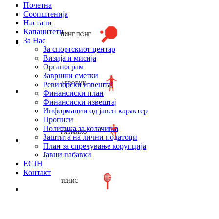
Почетна
Соопштенија
Настани
Капацитети
За Нас
За спортскиот центар
Визија и мисија
Органограм
Завршни сметки
Ревизорски извештај
Финансиски план
Финансиски извештај
Информации од јавен карактер
Прописи
Политика за колачиња
Заштита на лични податоци
План за спречување корупција
Јавни набавки
ЕСЈН
Контакт