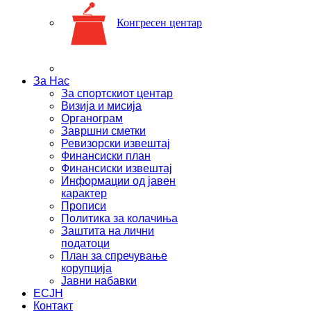
Конгресен центар
За Нас
За спортскиот центар
Визија и мисија
Органограм
Завршни сметки
Ревизорски извештај
Финансиски план
Финансиски извештај
Информации од јавен
карактер
Прописи
Политика за колачиња
Заштита на лични
податоци
План за спречување
корупција
Јавни набавки
ЕСЈН
Контакт