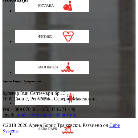
Арена Борис Трајковски
Булевар 8ми Септември бр.13
1000 Скопје, Република Северна Македонија
тел: +389 076 361-185; 078/221-449
email:
info@scboristrajkovski.gov.mk
©2018-2026 Арена Борис Трајковски. Развиено од
Cube
Systems