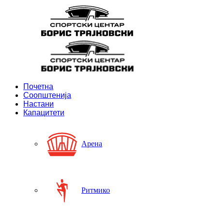
Почетна
Соопштенија
Настани
Капацитети
Арена
Ритмико