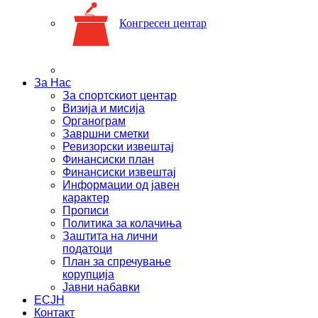
Конгресен центар
За Нас
За спортскиот центар
Визија и мисија
Органограм
Завршни сметки
Ревизорски извештај
Финансиски план
Финансиски извештај
Информации од јавен
карактер
Прописи
Политика за колачиња
Заштита на лични
податоци
План за спречување
корупција
Јавни набавки
ЕСЈН
Контакт