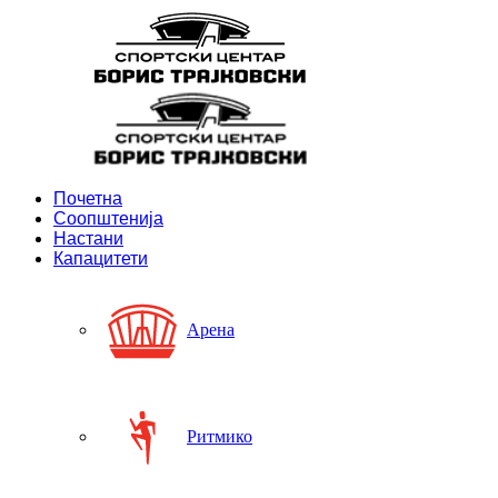
Почетна
Соопштенија
Настани
Капацитети
Арена
Ритмико