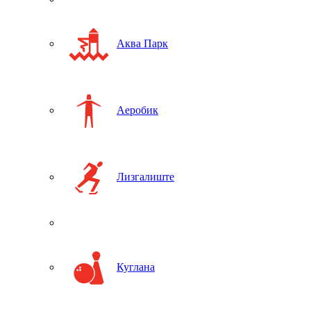
Аква Парк
Аеробик
Лизгалиште
Куглана