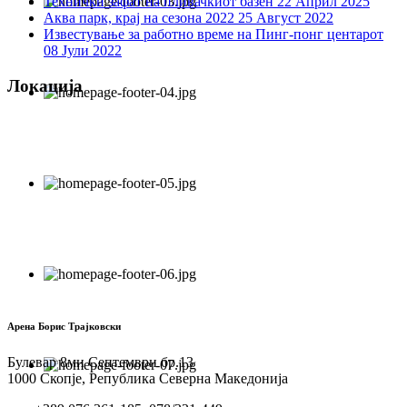
Технички зафат на пливачкиот базен
22 Април 2025
Аква парк, крај на сезона 2022
25 Август 2022
Известување за работно време на Пинг-понг центарот
08 Јули 2022
Локација
Арена Борис Трајковски
Булевар 8ми Септември бр.13
1000 Скопје, Република Северна Македонија