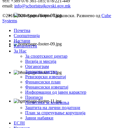
тел: +389 076 361-185; 078/221-449
email:
info@scboristrajkovski.gov.mk
©2018-2026 Арена Борис Трајковски. Развиено од
Cube
Systems
Почетна
Соопштенија
Настани
Капацитети
За Нас
За спортскиот центар
Визија и мисија
Органограм
Завршни сметки
Ревизорски извештај
Финансиски план
Финансиски извештај
Информации од јавен карактер
Прописи
Политика за колачиња
Заштита на лични податоци
План за спречување корупција
Јавни набавки
ЕСЈН