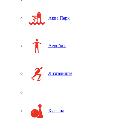
Аква Парк
Аеробик
Лизгалиште
Куглана