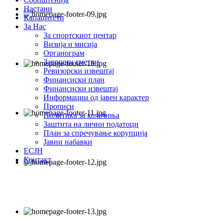
Настани
Капацитети
За Нас
За спортскиот центар
Визија и мисија
Органограм
Завршни сметки
Ревизорски извештај
Финансиски план
Финансиски извештај
Информации од јавен карактер
Прописи
Политика за колачиња
Заштита на лични податоци
План за спречување корупција
Јавни набавки
ЕСЈН
Контакт