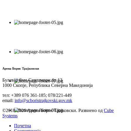
Арена Борис Трајковски
Булевар 8ми Септември бр.13
1000 Скопје, Република Северна Македонија
тел: +389 076 361-185; 078/221-449
email:
info@scboristrajkovski.gov.mk
©2018-2026 Арена Борис Трајковски. Развиено од
Cube
Systems
Почетна
Соопштенија