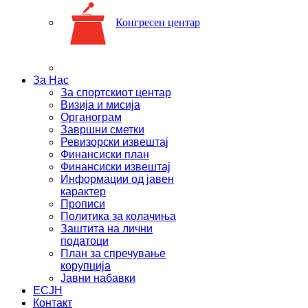
Конгресен центар
За Нас
За спортскиот центар
Визија и мисија
Органограм
Завршни сметки
Ревизорски извештај
Финансиски план
Финансиски извештај
Информации од јавен
карактер
Прописи
Политика за колачиња
Заштита на лични
податоци
План за спречување
корупција
Јавни набавки
ЕСЈН
Контакт