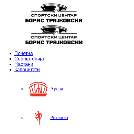
Почетна
Соопштенија
Настани
Капацитети
Арена
Ритмико