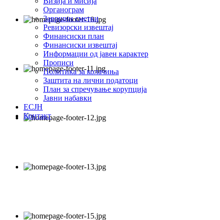
Визија и мисија
Органограм
Завршни сметки
Ревизорски извештај
Финансиски план
Финансиски извештај
Информации од јавен карактер
Прописи
Политика за колачиња
Заштита на лични податоци
План за спречување корупција
Јавни набавки
ЕСЈН
Контакт