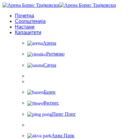
Почетна
Соопштенија
Настани
Капацитети
Арена
Ритмико
Сауна
Базен
Фитнес
Пинг Понг
Аква Парк