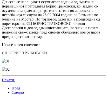
Денеска се навршуваат осумнаесет години од смртта на
поранешниот претседател Борис Трајковски, кој заедно со
осумчлената делегација трагично загина во авионската
несреќа која се случи на 26.02.2004 година во Ротмиље во
близина на Мостар. По тој повод делегација предводена од
директорот на СЦ БОРИС ТРАЈКОВСКИ, Филип
Даскаловски и дел од администрацијата, во знак на почит
положија свежо цвеќе пред спомен обележјето кое се наоѓа
пред спортскиот центар.
Нека е вечен споменот.
СЦ БОРИС ТРАЈКОВСКИ
Печати
Пред
Следно