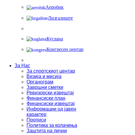
Аеробик
Лизгалиште
Куглана
Конгресен центар
За Нас
За спортскиот центар
Визија и мисија
Органограм
Завршни сметки
Ревизорски извештај
Финансиски план
Финансиски извештај
Информации од јавен
карактер
Прописи
Политика за колачиња
Заштита на лични