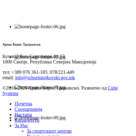
Арена Борис Трајковски
Булевар 8ми Септември бр.13
1000 Скопје, Република Северна Македонија
тел: +389 076 361-185; 078/221-449
email:
info@scboristrajkovski.gov.mk
©2018-2026 Арена Борис Трајковски. Развиено од
Cube
Systems
Почетна
Соопштенија
Настани
Капацитети
За Нас
За спортскиот центар