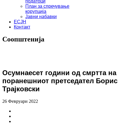
податоци
План за спречување
корупција
Јавни набавки
ЕСЈН
Контакт
Соопштенија
Осумнаесет години од смртта на
поранешниот претседател Борис
Трајковски
26 Февруари 2022