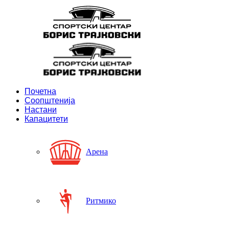
Почетна
Соопштенија
Настани
Капацитети
Арена
Ритмико