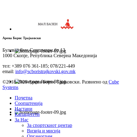
Арена Борис Трајковски
Булевар 8ми Септември бр.13
1000 Скопје, Република Северна Македонија
тел: +389 076 361-185; 078/221-449
email:
info@scboristrajkovski.gov.mk
©2018-2026 Арена Борис Трајковски. Развиено од
Cube
Systems
Почетна
Соопштенија
Настани
Капацитети
За Нас
За спортскиот центар
Визија и мисија
Органограм