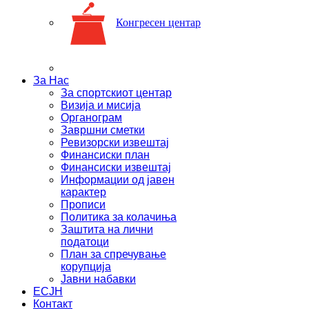
Конгресен центар
За Нас
За спортскиот центар
Визија и мисија
Органограм
Завршни сметки
Ревизорски извештај
Финансиски план
Финансиски извештај
Информации од јавен
карактер
Прописи
Политика за колачиња
Заштита на лични
податоци
План за спречување
корупција
Јавни набавки
ЕСЈН
Контакт