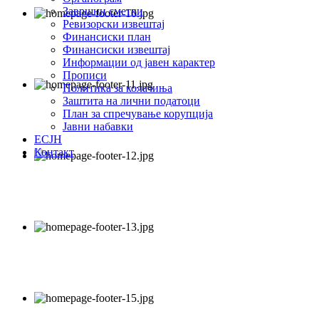
Завршни сметки
Ревизорски извештај
Финансиски план
Финансиски извештај
Информации од јавен карактер
Прописи
Политика за колачиња
Заштита на лични податоци
План за спречување корупција
Јавни набавки
ЕСЈН
Контакт