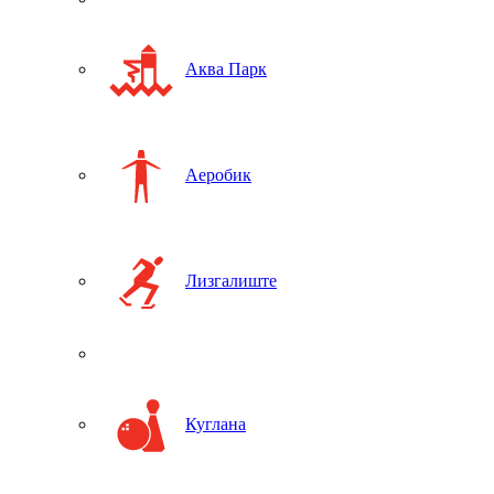
Аква Парк
Аеробик
Лизгалиште
Куглана