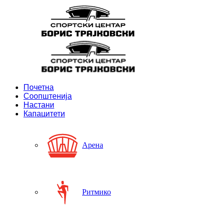
Почетна
Соопштенија
Настани
Капацитети
Арена
Ритмико