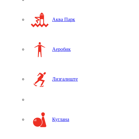
Аква Парк
Аеробик
Лизгалиште
Куглана