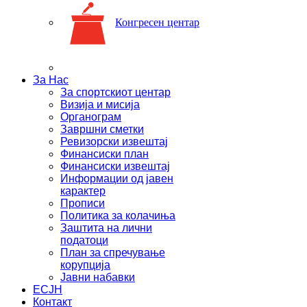
Конгресен центар
За Нас
За спортскиот центар
Визија и мисија
Органограм
Завршни сметки
Ревизорски извештај
Финансиски план
Финансиски извештај
Информации од јавен
карактер
Прописи
Политика за колачиња
Заштита на лични
податоци
План за спречување
корупција
Јавни набавки
ЕСЈН
Контакт