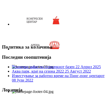
Политика за колачиња
Последни соопштенија
Технички зафат на пливачкиот базен
22 Април 2025
Аква парк, крај на сезона 2022
25 Август 2022
Известување за работно време на Пинг-понг центарот
08 Јули 2022
Локација