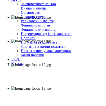
За спортскиот центар
Визија и мисија
Органограм
Завршни сметки
Ревизорски извештај
Финансиски план
Финансиски извештај
Информации од јавен карактер
Прописи
Политика за колачиња
Заштита на лични податоци
План за спречување корупција
Јавни набавки
ЕСЈН
Контакт