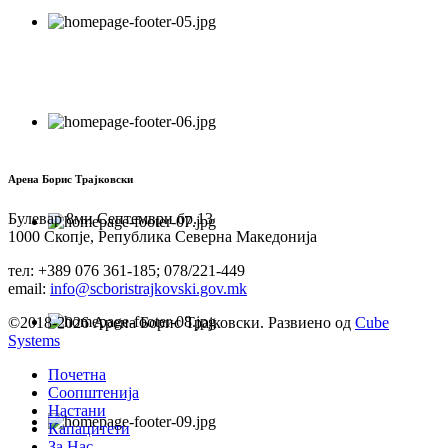
Арена Борис Трајковски
Булевар 8ми Септември бр.13
1000 Скопје, Република Северна Македонија
тел: +389 076 361-185; 078/221-449
email:
info@scboristrajkovski.gov.mk
©2018-2026 Арена Борис Трајковски. Развиено од
Cube
Systems
Почетна
Соопштенија
Настани
Капацитети
За Нас