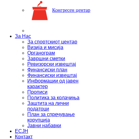
Конгресен центар
За Нас
За спортскиот центар
Визија и мисија
Органограм
Завршни сметки
Ревизорски извештај
Финансиски план
Финансиски извештај
Информации од јавен
карактер
Прописи
Политика за колачиња
Заштита на лични
податоци
План за спречување
корупција
Јавни набавки
ЕСЈН
Контакт