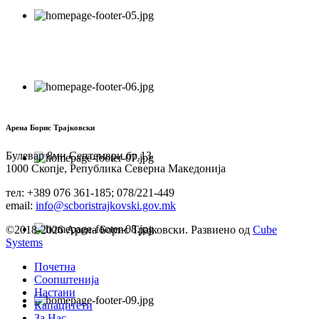
Арена Борис Трајковски
Булевар 8ми Септември бр.13
1000 Скопје, Република Северна Македонија
тел: +389 076 361-185; 078/221-449
email:
info@scboristrajkovski.gov.mk
©2018-2026 Арена Борис Трајковски. Развиено од
Cube
Systems
Почетна
Соопштенија
Настани
Капацитети
За Нас