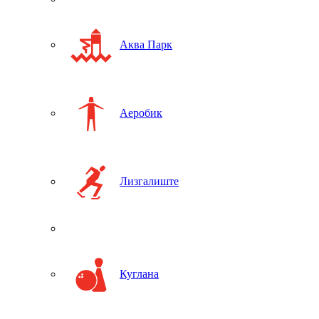
Аква Парк
Аеробик
Лизгалиште
Куглана