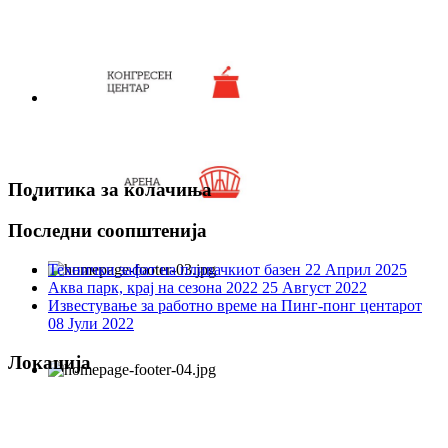
Политика за колачиња
Последни соопштенија
Технички зафат на пливачкиот базен
22 Април 2025
Аква парк, крај на сезона 2022
25 Август 2022
Известување за работно време на Пинг-понг центарот
08 Јули 2022
Локација