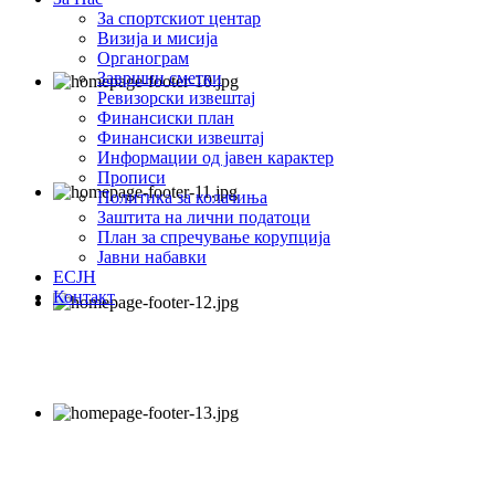
За спортскиот центар
Визија и мисија
Органограм
Завршни сметки
Ревизорски извештај
Финансиски план
Финансиски извештај
Информации од јавен карактер
Прописи
Политика за колачиња
Заштита на лични податоци
План за спречување корупција
Јавни набавки
ЕСЈН
Контакт