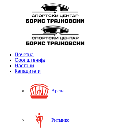
Почетна
Соопштенија
Настани
Капацитети
Арена
Ритмико