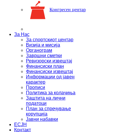
Конгресен центар
За Нас
За спортскиот центар
Визија и мисија
Органограм
Завршни сметки
Ревизорски извештај
Финансиски план
Финансиски извештај
Информации од јавен
карактер
Прописи
Политика за колачиња
Заштита на лични
податоци
План за спречување
корупција
Јавни набавки
ЕСЈН
Контакт