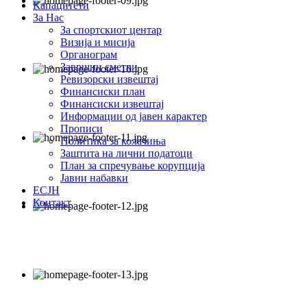
Капацитети
За Нас
За спортскиот центар
Визија и мисија
Органограм
Завршни сметки
Ревизорски извештај
Финансиски план
Финансиски извештај
Информации од јавен карактер
Прописи
Политика за колачиња
Заштита на лични податоци
План за спречување корупција
Јавни набавки
ЕСЈН
Контакт