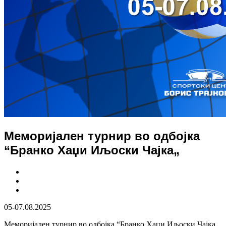
Меморијален турнир во одбојка
“Бранко Хаџи Иљоски Чајка„
05-07.08.2025
Меморијален турнир во одбојка “Бранко Хаџи Иљоски Чајка„