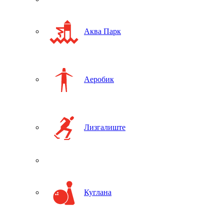
Аква Парк
Аеробик
Лизгалиште
Куглана