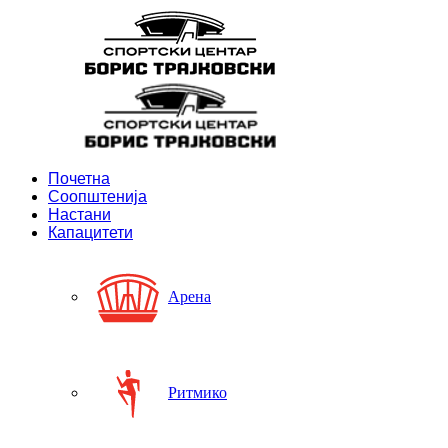
Почетна
Соопштенија
Настани
Капацитети
Арена
Ритмико