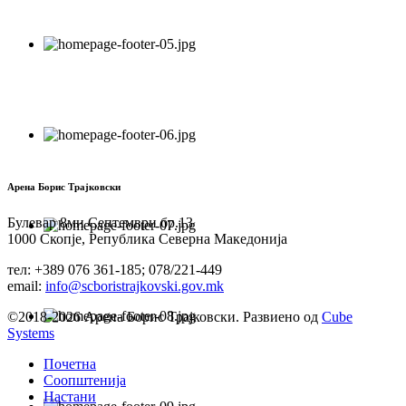
Арена Борис Трајковски
Булевар 8ми Септември бр.13
1000 Скопје, Република Северна Македонија
тел: +389 076 361-185; 078/221-449
email:
info@scboristrajkovski.gov.mk
©2018-2026 Арена Борис Трајковски. Развиено од
Cube
Systems
Почетна
Соопштенија
Настани