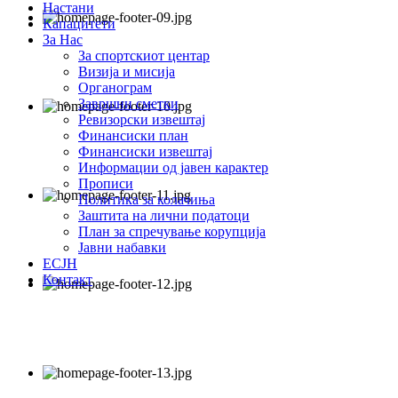
Настани
Капацитети
За Нас
За спортскиот центар
Визија и мисија
Органограм
Завршни сметки
Ревизорски извештај
Финансиски план
Финансиски извештај
Информации од јавен карактер
Прописи
Политика за колачиња
Заштита на лични податоци
План за спречување корупција
Јавни набавки
ЕСЈН
Контакт