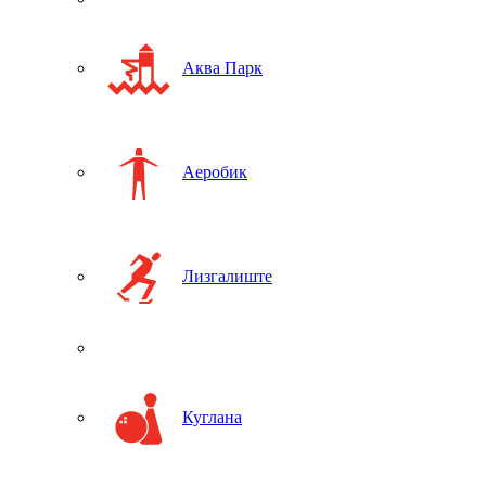
Аква Парк
Аеробик
Лизгалиште
Куглана