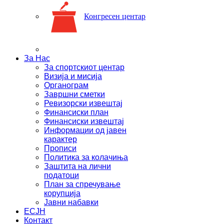
Конгресен центар
За Нас
За спортскиот центар
Визија и мисија
Органограм
Завршни сметки
Ревизорски извештај
Финансиски план
Финансиски извештај
Информации од јавен
карактер
Прописи
Политика за колачиња
Заштита на лични
податоци
План за спречување
корупција
Јавни набавки
ЕСЈН
Контакт