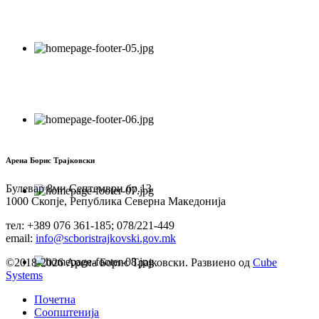
Арена Борис Трајковски
Булевар 8ми Септември бр.13
1000 Скопје, Република Северна Македонија
тел: +389 076 361-185; 078/221-449
email:
info@scboristrajkovski.gov.mk
©2018-2026 Арена Борис Трајковски. Развиено од
Cube
Systems
Почетна
Соопштенија