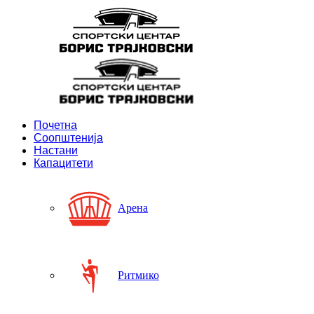
Почетна
Соопштенија
Настани
Капацитети
Арена
Ритмико