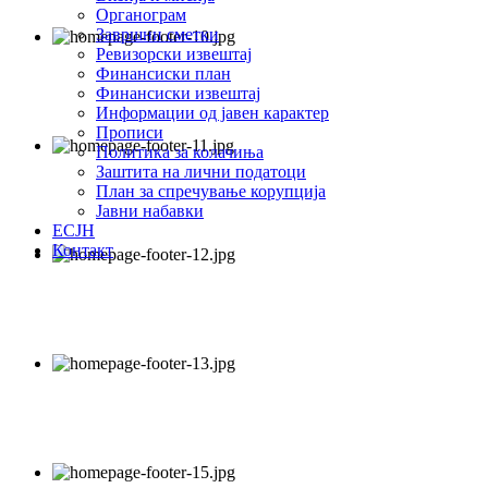
Органограм
Завршни сметки
Ревизорски извештај
Финансиски план
Финансиски извештај
Информации од јавен карактер
Прописи
Политика за колачиња
Заштита на лични податоци
План за спречување корупција
Јавни набавки
ЕСЈН
Контакт