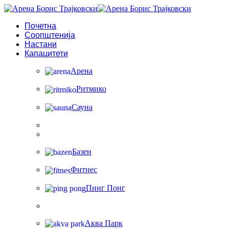
Почетна
Соопштенија
Настани
Капацитети
Арена
Ритмико
Сауна
Базен
Фитнес
Пинг Понг
Аква Парк