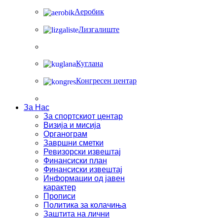
Аеробик
Лизгалиште
Куглана
Конгресен центар
За Нас
За спортскиот центар
Визија и мисија
Органограм
Завршни сметки
Ревизорски извештај
Финансиски план
Финансиски извештај
Информации од јавен
карактер
Прописи
Политика за колачиња
Заштита на лични