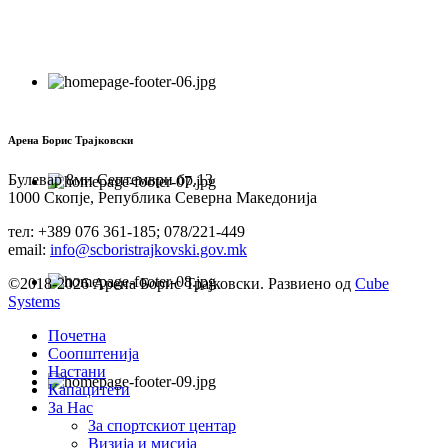
Арена Борис Трајковски
Булевар 8ми Септември бр.13
1000 Скопје, Република Северна Македонија
тел: +389 076 361-185; 078/221-449
email:
info@scboristrajkovski.gov.mk
©2018-2026 Арена Борис Трајковски. Развиено од
Cube
Systems
Почетна
Соопштенија
Настани
Капацитети
За Нас
За спортскиот центар
Визија и мисија