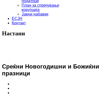
податоци
План за спречување
корупција
Јавни набавки
ЕСЈН
Контакт
Настани
Среќни Новогодишни и Божиќни
празници