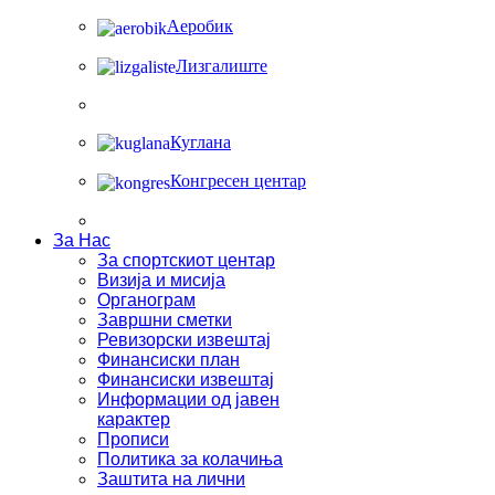
Аеробик
Лизгалиште
Куглана
Конгресен центар
За Нас
За спортскиот центар
Визија и мисија
Органограм
Завршни сметки
Ревизорски извештај
Финансиски план
Финансиски извештај
Информации од јавен
карактер
Прописи
Политика за колачиња
Заштита на лични