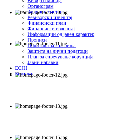
Визија и мисија
Органограм
Завршни сметки
Ревизорски извештај
Финансиски план
Финансиски извештај
Информации од јавен карактер
Прописи
Политика за колачиња
Заштита на лични податоци
План за спречување корупција
Јавни набавки
ЕСЈН
Контакт