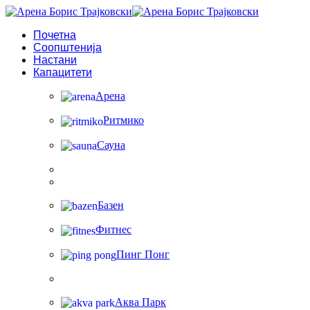
Почетна
Соопштенија
Настани
Капацитети
Арена
Ритмико
Сауна
Базен
Фитнес
Пинг Понг
Аква Парк