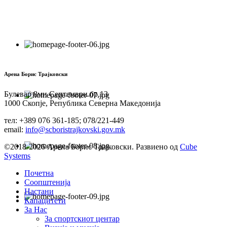
Арена Борис Трајковски
Булевар 8ми Септември бр.13
1000 Скопје, Република Северна Македонија
тел: +389 076 361-185; 078/221-449
email:
info@scboristrajkovski.gov.mk
©2018-2026 Арена Борис Трајковски. Развиено од
Cube
Systems
Почетна
Соопштенија
Настани
Капацитети
За Нас
За спортскиот центар