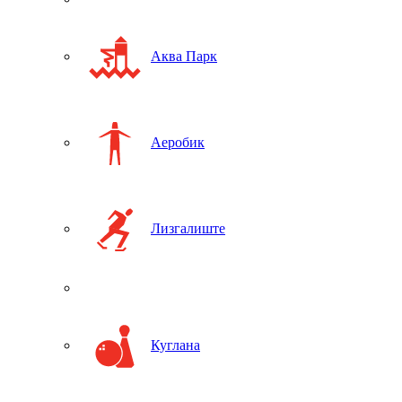
Аква Парк
Аеробик
Лизгалиште
Куглана