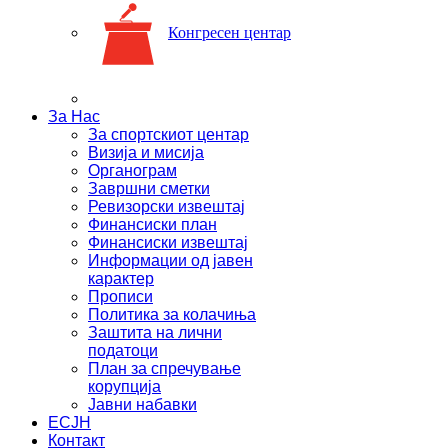
Конгресен центар
За Нас
За спортскиот центар
Визија и мисија
Органограм
Завршни сметки
Ревизорски извештај
Финансиски план
Финансиски извештај
Информации од јавен
карактер
Прописи
Политика за колачиња
Заштита на лични
податоци
План за спречување
корупција
Јавни набавки
ЕСЈН
Контакт