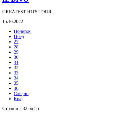
GREATEST HITS TOUR
15.10.2022
Почеток
Пред
27
28
29
30
31
32
33
34
35
36
Следно
Крај
Страница 32 од 55