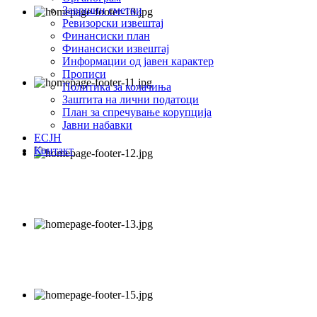
Завршни сметки
Ревизорски извештај
Финансиски план
Финансиски извештај
Информации од јавен карактер
Прописи
Политика за колачиња
Заштита на лични податоци
План за спречување корупција
Јавни набавки
ЕСЈН
Контакт