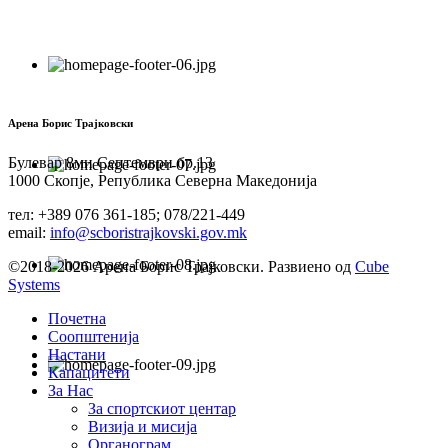
Арена Борис Трајковски
Булевар 8ми Септември бр.13
1000 Скопје, Република Северна Македонија
тел: +389 076 361-185; 078/221-449
email:
info@scboristrajkovski.gov.mk
©2018-2026 Арена Борис Трајковски. Развиено од
Cube
Systems
Почетна
Соопштенија
Настани
Капацитети
За Нас
За спортскиот центар
Визија и мисија
Органограм