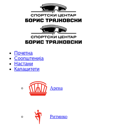
Почетна
Соопштенија
Настани
Капацитети
Арена
Ритмико