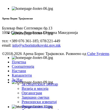
Арена Борис Трајковски
Булевар 8ми Септември бр.13
1000 Скопје, Република Северна Македонија
тел: +389 076 361-185; 078/221-449
email:
info@scboristrajkovski.gov.mk
©2018-2026 Арена Борис Трајковски. Развиено од
Cube Systems
Почетна
Соопштенија
Настани
Капацитети
За Нас
За спортскиот центар
Визија и мисија
Органограм
Завршни сметки
Ревизорски извештај
Финансиски план