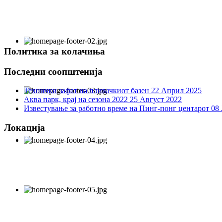
Политика за колачиња
Последни соопштенија
Технички зафат на пливачкиот базен
22 Април 2025
Аква парк, крај на сезона 2022
25 Август 2022
Известување за работно време на Пинг-понг центарот
08 
Локација