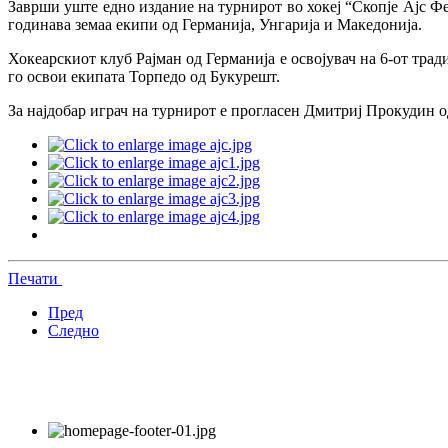
Заврши уште едно издание на турнирот во хокеј “Скопје Ајс 
годинава земаа екипи од Германија, Унгарија и Македонија.
Хокеарскиот клуб Рајман од Германија е освојувач на 6-от тра
го освои екипата Торпедо од Букурешт.
За најдобар играч на турнирот е прогласен Дмитриј Прокудин о
Печати
Пред
Следно