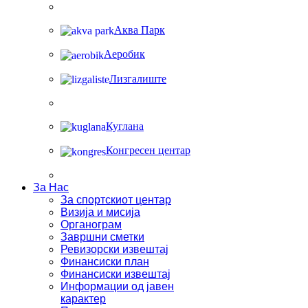
Аква Парк
Аеробик
Лизгалиште
Куглана
Конгресен центар
За Нас
За спортскиот центар
Визија и мисија
Органограм
Завршни сметки
Ревизорски извештај
Финансиски план
Финансиски извештај
Информации од јавен
карактер