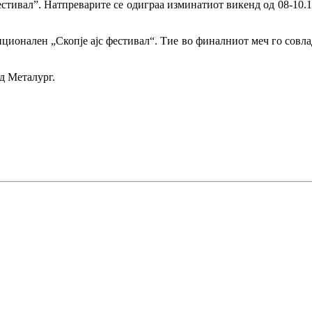
Фестивал”. Натпреварите се одиграа изминатиот викенд од 08-1
диционален „Скопје ајс фестивал“. Тие во финалниот меч го совл
д Металург.