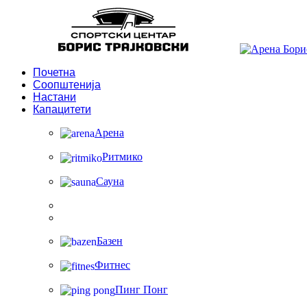
Почетна
Соопштенија
Настани
Капацитети
Арена
Ритмико
Сауна
Базен
Фитнес
Пинг Понг