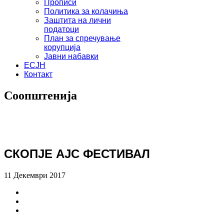
Прописи
Политика за колачиња
Заштита на лични
податоци
План за спречување
корупција
Јавни набавки
ЕСЈН
Контакт
Соопштенија
СКОПЈЕ АЈС ФЕСТИВАЛ
11 Декември 2017