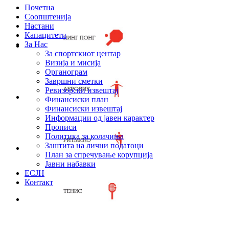
Почетна
Соопштенија
Настани
Капацитети
За Нас
За спортскиот центар
Визија и мисија
Органограм
Завршни сметки
Ревизорски извештај
Финансиски план
Финансиски извештај
Информации од јавен карактер
Прописи
Политика за колачиња
Заштита на лични податоци
План за спречување корупција
Јавни набавки
ЕСЈН
Контакт