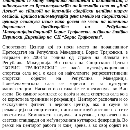
Планирани се многу заеднички новитети и активности, а
започнуваме со преименувањето на големата сала во „Вип
Арена“ во стилот на големите спортски центри ширум
светот, притоа напоменувајќи дека името на спортскиот
центар останува исто како досега во чест на големиот
поранешен претседател на Република
Македонија,господинот Борис Трајковски, истакна Златко
Перински, Директор на СЦ “Борис Трајковски”.
Спортскиот Центар кој го носи името на поранешниот
Претседател на Република Македонија Борис Трајковски, е
изграден во 2008-та година од страна на Владата на
Република Македонија. Во состав на Спортскиот Центар
“БОРИС ТРАЈКОВСКИ” се наоѓа мултифункционална
спортска сала која е еден од најголемите репрезентативени
спортски објекти на Република Македонија.
Повеќенаменската сала се користи и за културни
манифестации. Наскоро оваа сала ќе се преименува во Вип
арена. Во самиот комплекс се наоѓа и мала спортска сала која
се користи за тренинзи и рекреација. Центарот располага и со
ексклузивен фитнес и аеробик центар, ако и сауни за
релаксација на спортистите, пинг-понг клуб достапен за сите
посетители. Комплексот вклучува и куглана, подготвена по
светски стандарди од меѓународната кугларска федерација. Во
рамки на центарот работи и хокеј арена, а во овој објект на