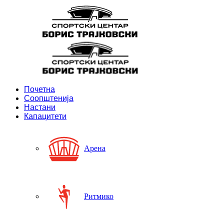
Почетна
Соопштенија
Настани
Капацитети
Арена
Ритмико