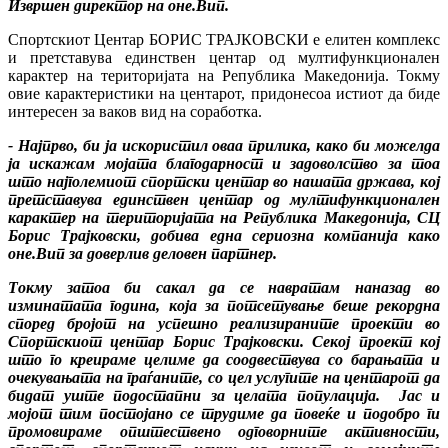
Извршен директор на оне.Вип.
Спортскиот Центар БОРИС ТРАЈКОВСКИ е елитен комплекс
и претставува единствен центар од мултифункционален
карактер на територијата на Република Македонија. Токму
овие карактеристики на центарот, придонесоа истиот да биде
интересен за ваков вид на соработка.
- Најпрво, би ја искористил оваа прилика, како би можелда
ја искажам мојата благодарност и задоволство за тоа
што најголемиот спортски центар во нашата држава, кој
претставува единствен центар од мултифункционален
карактер на територијата на Република Македонија, СЦ
Борис Трајковски, добива една сериозна компанија како
oне.Вип за доверлив деловен партнер.
Токму затоа би сакал да се навратам наназад во
изминатата година, која за потсетување беше рекордна
според бројот на успешно реализираните проекти во
Спортскиот центар Борис Трајковски. Секој проект кој
што го креираме целиме да соодвествува со барањата и
очекувањата на граѓаните, со цел услугите на центарот да
бидат уште подостапни за целата популација. Јас и
мојот тим постојано се трудиме да повеќе и подобро ги
промовираме општествено одговорните активности,