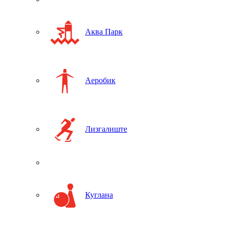
Аква Парк
Аеробик
Лизгалиште
Куглана