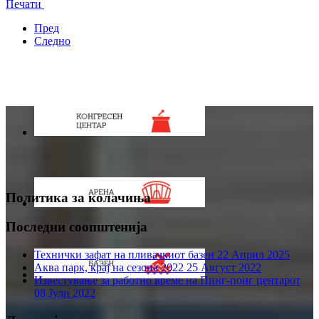
Печати
Пред
Следно
Политика за колачиња
Последни соопштенија
Технички зафат на пливачкиот базен
22 Април 2025
Аква парк, крај на сезона 2022
25 Август 2022
Известување за работно време на Пинг-понг центарот
08 Јули 2022