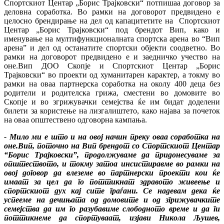
Спортскиот Центар „Борис Трајковски“ потпишаа договор за
деловна соработка. Во рамки на договорот предвидено е
целосно брендирање на дел од капацитетите на Спортскиот
Центар „Борис Трајковски“ под брендот Вип, како и
именување на мултифункционалната спортска арена во “Вип
арена” и дел од останатите спортски објекти соодветно. Во
рамки на договорот предвидено е и заедничко учество на
оне.Вип ДОО Скопје и Спортскиот Центар „Борис
Трајковски“ во проекти од хуманитарен карактер, а токму во
рамки на оваа партнерска соработка на околу 400 деца без
родители и родителска грижа, сместени во домовите во
Скопје и во згрижувачки семејства ќе им бидат доделени
билети за користење на лизгалиштето, како најава за почеток
на оваа општествено одговорна кампања.
- Мило ми е што и на овој начин преку оваа соработка на
оне.Вип, поточно на Вип брендот со Спортскиот Центар
“Борис Трајковски”, продолжуваме да придонесуваме за
општеството, и токму затоа инсистиравме во рамки на
овој договор да влеземе во партнерски проекти кои ќе
имаат за цел да го поттикнат здравото живеење и
спортскиот дух кај сите граѓани. Се надевам дека ќе
успееме на дечињата од домовите и од згрижувачките
семејства да им го разубавиме слободното време и да ги
поттикнеме да спортуваат, изјави Никола Љушев,