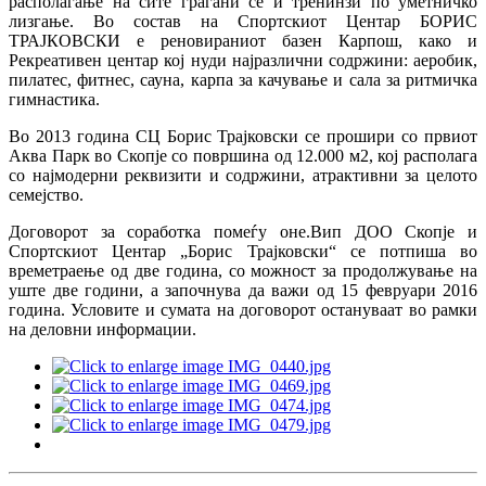
располагање на сите граѓани се и тренинзи по уметничко
лизгање. Во состав на Спортскиот Центар БОРИС
ТРАЈКОВСКИ е реновираниот базен Карпош, како и
Рекреативен центар кој нуди најразлични содржини: аеробик,
пилатес, фитнес, сауна, карпа за качување и сала за ритмичка
гимнастика.
Во 2013 година СЦ Борис Трајковски се прошири со првиот
Аква Парк во Скопје со површина од 12.000 м2, кој располага
со најмодерни реквизити и содржини, атрактивни за целото
семејство.
Договорот за соработка помеѓу оне.Вип ДОО Скопје и
Спортскиот Центар „Борис Трајковски“ се потпиша во
времетраење од две година, со можност за продолжување на
уште две години, а започнува да важи од 15 февруари 2016
година. Условите и сумата на договорот остануваат во рамки
на деловни информации.