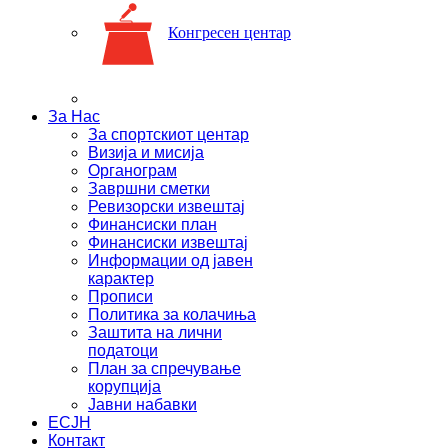
Конгресен центар
За Нас
За спортскиот центар
Визија и мисија
Органограм
Завршни сметки
Ревизорски извештај
Финансиски план
Финансиски извештај
Информации од јавен
карактер
Прописи
Политика за колачиња
Заштита на лични
податоци
План за спречување
корупција
Јавни набавки
ЕСЈН
Контакт