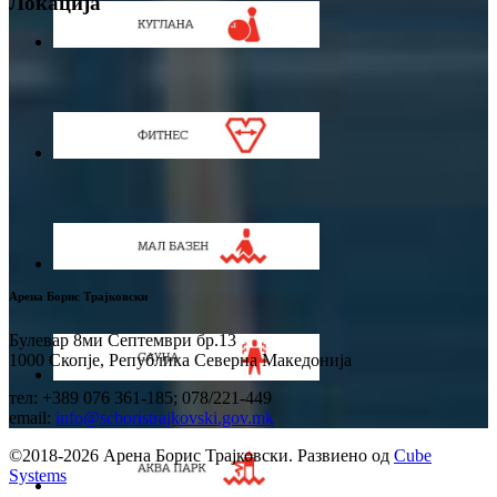
Локација
Арена Борис Трајковски
Булевар 8ми Септември бр.13
1000 Скопје, Република Северна Македонија
тел: +389 076 361-185; 078/221-449
email:
info@scboristrajkovski.gov.mk
©2018-2026 Арена Борис Трајковски. Развиено од
Cube
Systems