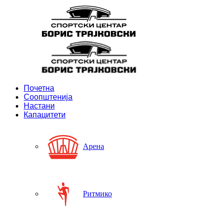
Почетна
Соопштенија
Настани
Капацитети
Арена
Ритмико