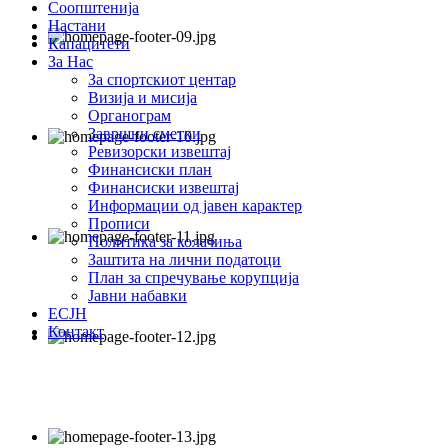
Соопштенија
Настани
Капацитети
За Нас
За спортскиот центар
Визија и мисија
Органограм
Завршни сметки
Ревизорски извештај
Финансиски план
Финансиски извештај
Информации од јавен карактер
Прописи
Политика за колачиња
Заштита на лични податоци
План за спречување корупција
Јавни набавки
ЕСЈН
Контакт