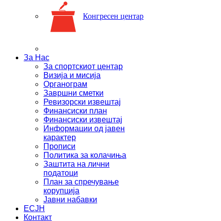
Конгресен центар
За Нас
За спортскиот центар
Визија и мисија
Органограм
Завршни сметки
Ревизорски извештај
Финансиски план
Финансиски извештај
Информации од јавен
карактер
Прописи
Политика за колачиња
Заштита на лични
податоци
План за спречување
корупција
Јавни набавки
ЕСЈН
Контакт