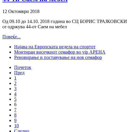
12 Октомври 2018
Од 09.10 до 14.10. 2018 година во СЦ БОРИС ТРАЈКОВСКИ
се одржува 44-от Саем на мебел
Повеќе...
Најава на Европската недела на спортот
Монтиран висечкиот семафор во vip АРЕНА
Реновирање и поставување на нов семафор
Почеток
Пред
1
2
3
4
5
6
7
8
9
10
Следно