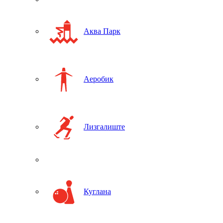
Аква Парк
Аеробик
Лизгалиште
Куглана