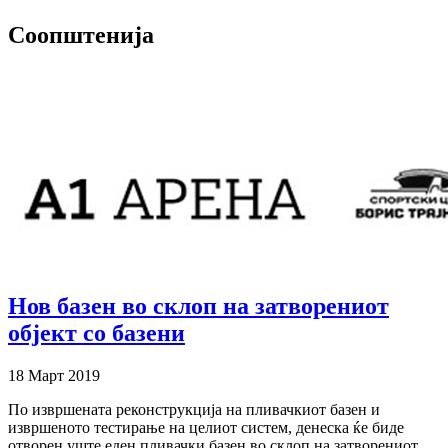
Соопштенија
Нов базен во склоп на затворениот
објект со базени
18 Март 2019
По извршената реконструкција на пливачкиот базен и
извршеното тестирање на целиот систем, денеска ќе биде
отворен уште еден пливачки базен во склоп на затворениот