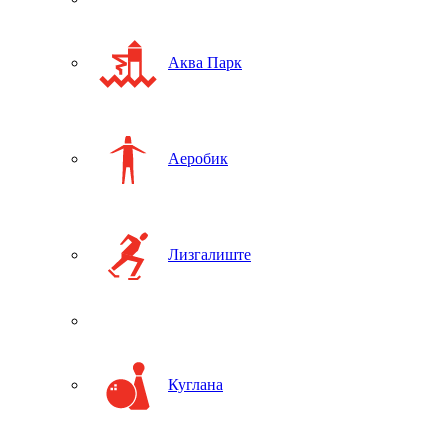
Аква Парк
Аеробик
Лизгалиште
Куглана