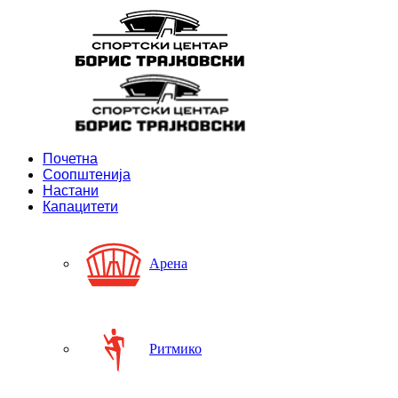
Почетна
Соопштенија
Настани
Капацитети
Арена
Ритмико