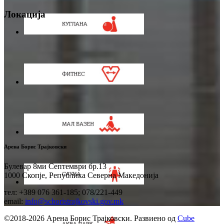
Локација
Арена Борис Трајковски
Булевар 8ми Септември бр.13
1000 Скопје, Република Северна Македонија
тел: +389 076 361-185; 078/221-449
email:
info@scboristrajkovski.gov.mk
©2018-2026 Арена Борис Трајковски. Развиено од
Cube