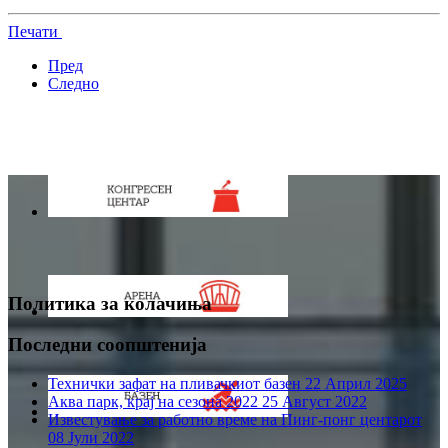
Печати
Пред
Следно
Политика за колачиња
Последни соопштенија
Технички зафат на пливачкиот базен
22 Април 2025
Аква парк, крај на сезона 2022
25 Август 2022
Известување за работно време на Пинг-понг центарот
08 Јули 2022