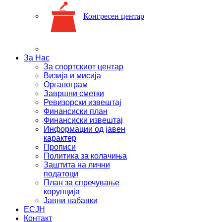
Конгресен центар
За Нас
За спортскиот центар
Визија и мисија
Органограм
Завршни сметки
Ревизорски извештај
Финансиски план
Финансиски извештај
Информации од јавен
карактер
Прописи
Политика за колачиња
Заштита на лични
податоци
План за спречување
корупција
Јавни набавки
ЕСЈН
Контакт