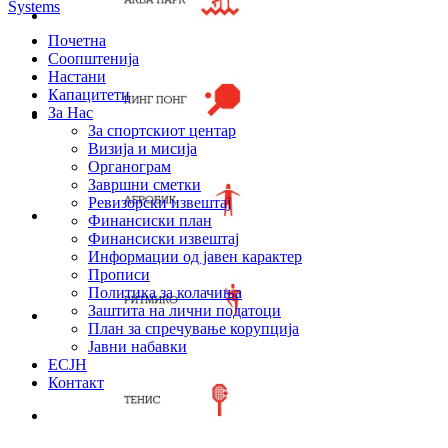
Systems
Почетна
Соопштенија
Настани
Капацитети
За Нас
За спортскиот центар
Визија и мисија
Органограм
Завршни сметки
Ревизорски извештај
Финансиски план
Финансиски извештај
Информации од јавен карактер
Прописи
Политика за колачиња
Заштита на лични податоци
План за спречување корупција
Јавни набавки
ЕСЈН
Контакт