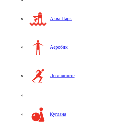
Аква Парк
Аеробик
Лизгалиште
Куглана