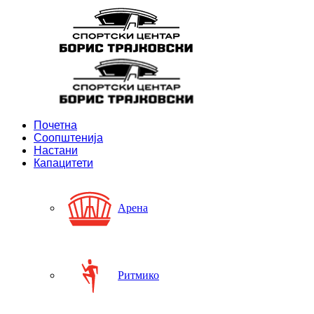
Почетна
Соопштенија
Настани
Капацитети
Арена
Ритмико