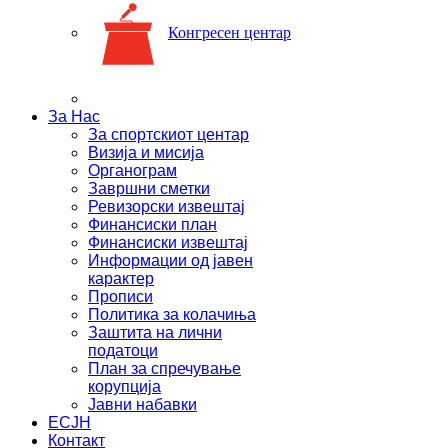
Конгресен центар
За Нас
За спортскиот центар
Визија и мисија
Органограм
Завршни сметки
Ревизорски извештај
Финансиски план
Финансиски извештај
Информации од јавен
карактер
Прописи
Политика за колачиња
Заштита на лични
податоци
План за спречување
корупција
Јавни набавки
ЕСЈН
Контакт