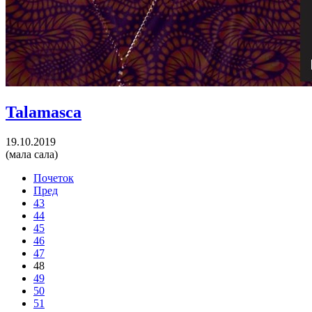
Talamasca
19.10.2019
(мала сала)
Почеток
Пред
43
44
45
46
47
48
49
50
51