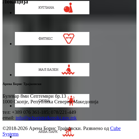
Локација
Арена Борис Трајковски
Булевар 8ми Септември бр.13
1000 Скопје, Република Северна Македонија
тел: +389 076 361-185; 078/221-449
email:
info@scboristrajkovski.gov.mk
©2018-2026 Арена Борис Трајковски. Развиено од
Cube
Systems