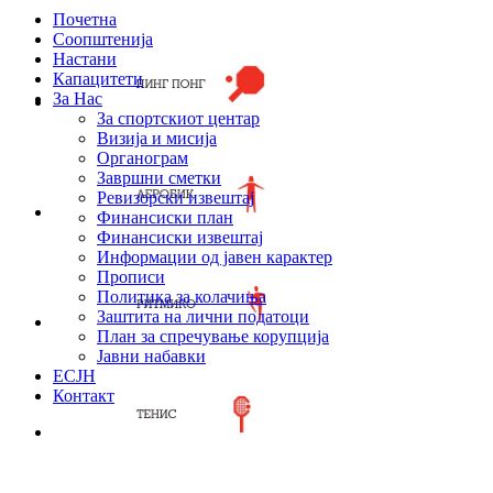
Почетна
Соопштенија
Настани
Капацитети
За Нас
За спортскиот центар
Визија и мисија
Органограм
Завршни сметки
Ревизорски извештај
Финансиски план
Финансиски извештај
Информации од јавен карактер
Прописи
Политика за колачиња
Заштита на лични податоци
План за спречување корупција
Јавни набавки
ЕСЈН
Контакт