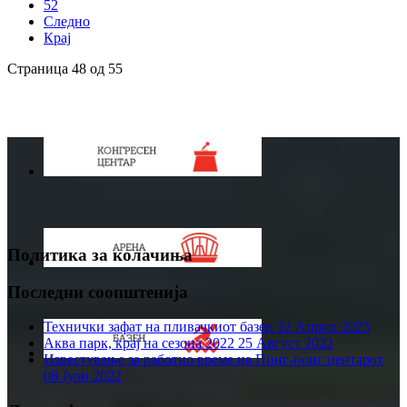
52
Следно
Крај
Страница 48 од 55
Политика за колачиња
Последни соопштенија
Технички зафат на пливачкиот базен
22 Април 2025
Аква парк, крај на сезона 2022
25 Август 2022
Известување за работно време на Пинг-понг центарот
08 Јули 2022