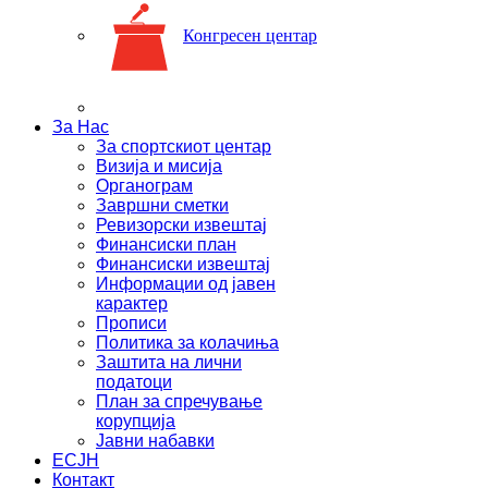
Конгресен центар
За Нас
За спортскиот центар
Визија и мисија
Органограм
Завршни сметки
Ревизорски извештај
Финансиски план
Финансиски извештај
Информации од јавен
карактер
Прописи
Политика за колачиња
Заштита на лични
податоци
План за спречување
корупција
Јавни набавки
ЕСЈН
Контакт