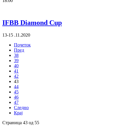
18:00
IFBB Diamond Cup
13-15 .11.2020
Почеток
Пред
38
39
40
41
42
43
44
45
46
47
Следно
Крај
Страница 43 од 55