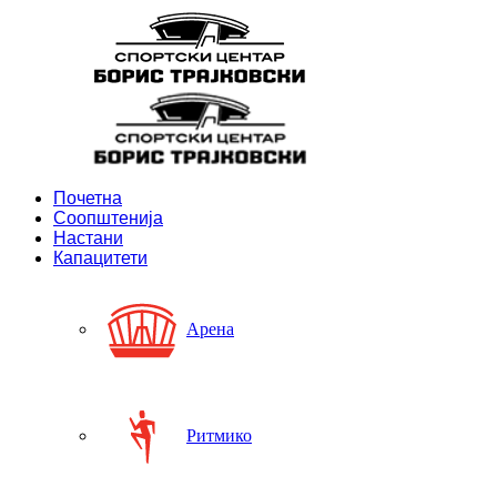
Почетна
Соопштенија
Настани
Капацитети
Арена
Ритмико