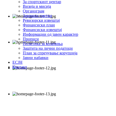
За спортскиот центар
Визија и мисија
Органограм
Завршни сметки
Ревизорски извештај
Финансиски план
Финансиски извештај
Информации од јавен карактер
Прописи
Политика за колачиња
Заштита на лични податоци
План за спречување корупција
Јавни набавки
ЕСЈН
Контакт