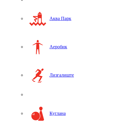
Аква Парк
Аеробик
Лизгалиште
Куглана