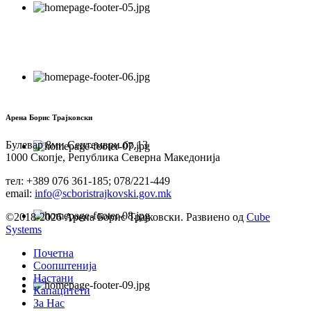
Арена Борис Трајковски
Булевар 8ми Септември бр.13
1000 Скопје, Република Северна Македонија
тел: +389 076 361-185; 078/221-449
email:
info@scboristrajkovski.gov.mk
©2018-2026 Арена Борис Трајковски. Развиено од
Cube
Systems
Почетна
Соопштенија
Настани
Капацитети
За Нас