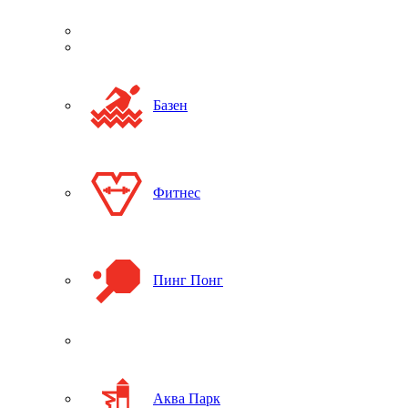
Базен
Фитнес
Пинг Понг
Аква Парк