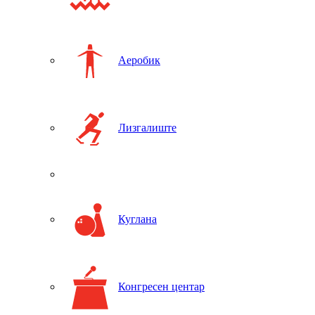
Аеробик
Лизгалиште
Куглана
Конгресен центар