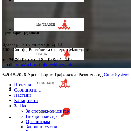
Арена Борис Трајковски
Булевар 8ми Септември бр.13
1000 Скопје, Република Северна Македонија
тел: +389 076 361-185; 078/221-449
email:
info@scboristrajkovski.gov.mk
©2018-2026 Арена Борис Трајковски. Развиено од
Cube Systems
Почетна
Соопштенија
Настани
Капацитети
За Нас
За спортскиот центар
Визија и мисија
Органограм
Завршни сметки