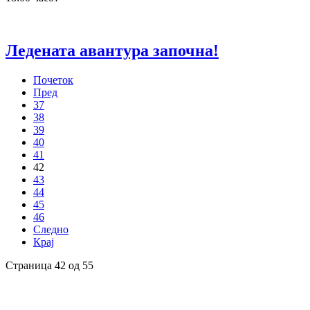
Ледената авантура започна!
Почеток
Пред
37
38
39
40
41
42
43
44
45
46
Следно
Крај
Страница 42 од 55