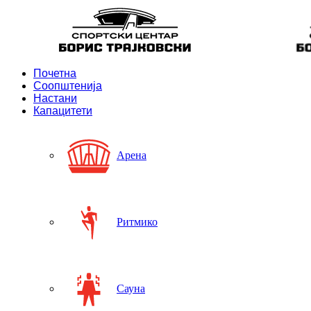
Почетна
Соопштенија
Настани
Капацитети
Арена
Ритмико
Сауна