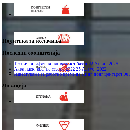
Политика за колачиња
Последни соопштенија
Технички зафат на пливачкиот базен
22 Април 2025
Аква парк, крај на сезона 2022
25 Август 2022
Известување за работно време на Пинг-понг центарот
08 
Локација