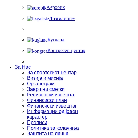
Аеробик
Лизгалиште
Куглана
Конгресен центар
За Нас
За спортскиот центар
Визија и мисија
Органограм
Завршни сметки
Ревизорски извештај
Финансиски план
Финансиски извештај
Информации од јавен
карактер
Прописи
Политика за колачиња
Заштита на лични