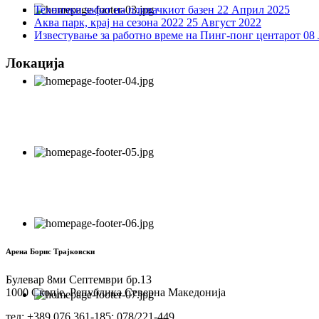
Технички зафат на пливачкиот базен
22 Април 2025
Аква парк, крај на сезона 2022
25 Август 2022
Известување за работно време на Пинг-понг центарот
08 
Локација
Арена Борис Трајковски
Булевар 8ми Септември бр.13
1000 Скопје, Република Северна Македонија
тел: +389 076 361-185; 078/221-449