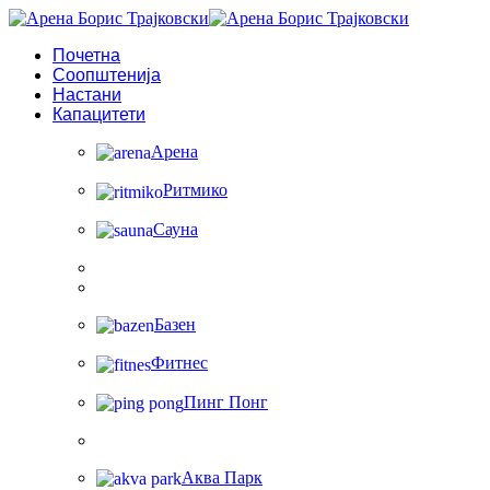
Почетна
Соопштенија
Настани
Капацитети
Арена
Ритмико
Сауна
Базен
Фитнес
Пинг Понг
Аква Парк