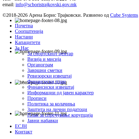
email:
info@scboristrajkovski.gov.mk
©2018-2026 Арена Борис Трајковски. Развиено од
Cube Systems
Почетна
Соопштенија
Настани
Капацитети
За Нас
За спортскиот центар
Визија и мисија
Органограм
Завршни сметки
Ревизорски извештај
Финансиски план
Финансиски извештај
Информации од јавен карактер
Прописи
Политика за колачиња
Заштита на лични податоци
План за спречување корупција
Јавни набавки
ЕСЈН
Контакт