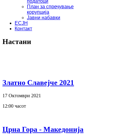
податоци
План за спречување
корупција
Јавни набавки
ЕСЈН
Контакт
Настани
Златно Славејче 2021
17 Октомври 2021
12:00 часот
Црна Гора - Македонија