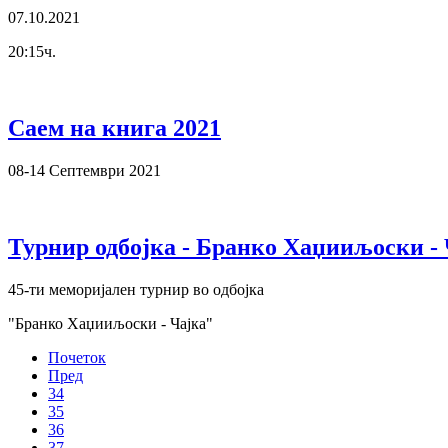
07.10.2021
20:15ч.
Саем на книга 2021
08-14 Септември 2021
Турнир одбојка - Бранко Хаџииљоски -
45-ти меморијален турнир во одбојка
"Бранко Хаџииљоски - Чајка"
Почеток
Пред
34
35
36
37