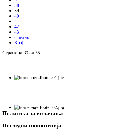
38
39
40
41
42
43
Следно
Крај
Страница 39 од 55
Политика за колачиња
Последни соопштенија