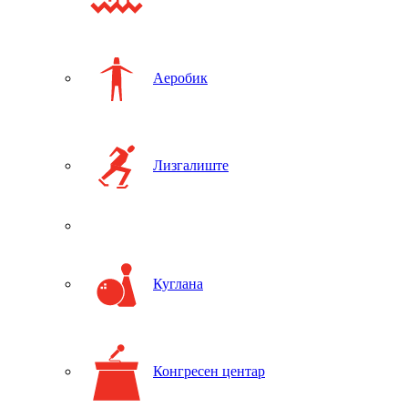
Аеробик
Лизгалиште
Куглана
Конгресен центар