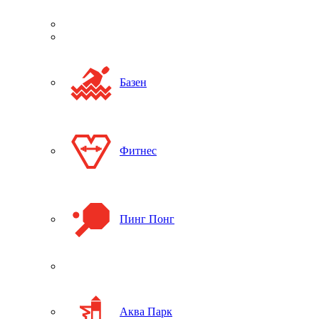
Базен
Фитнес
Пинг Понг
Аква Парк