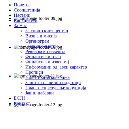
Почетна
Соопштенија
Настани
Капацитети
За Нас
За спортскиот центар
Визија и мисија
Органограм
Завршни сметки
Ревизорски извештај
Финансиски план
Финансиски извештај
Информации од јавен карактер
Прописи
Политика за колачиња
Заштита на лични податоци
План за спречување корупција
Јавни набавки
ЕСЈН
Контакт