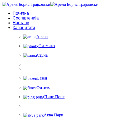
Почетна
Соопштенија
Настани
Капацитети
Арена
Ритмико
Сауна
Базен
Фитнес
Пинг Понг
Аква Парк