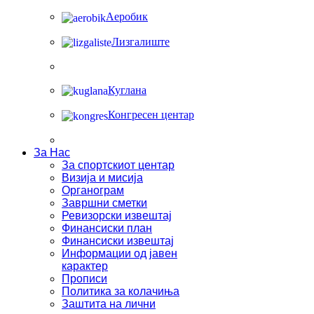
Аеробик
Лизгалиште
Куглана
Конгресен центар
За Нас
За спортскиот центар
Визија и мисија
Органограм
Завршни сметки
Ревизорски извештај
Финансиски план
Финансиски извештај
Информации од јавен
карактер
Прописи
Политика за колачиња
Заштита на лични