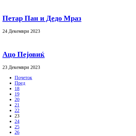
Петар Пан и Дедо Мраз
24 Декември 2023
Ацо Пејовиќ
23 Декември 2023
Почеток
Пред
18
19
20
21
22
23
24
25
26